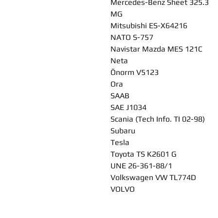
Mercedes-Benz Sheet 325.3
MG
Mitsubishi ES-X64216
NATO S-757
Navistar Mazda MES 121C
Neta
Önorm V5123
Ora
SAAB
SAE J1034
Scania (Tech Info. TI 02-98)
Subaru
Tesla
Toyota TS K2601 G
UNE 26-361-88/1
Volkswagen VW TL774D
VOLVO