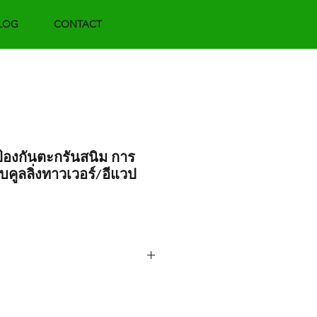
LOG
CONTACT
้องกันตะกรันสนิม การ
คูลลิ่งทาวเวอร์/อีแวป
orce.net / adforcemkt@gmail.com
ร. 02-9613717-8 ต่อ 110 (ฝ่ายขาย)