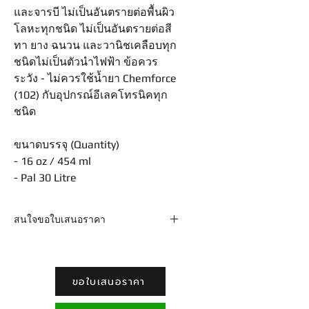
และจารบี ไม่เป็นอันตรายต่อพื้นผิว
โลหะทุกชนิด ไม่เป็นอันตรายต่อสี
ทา ยาง ฉนวน และวานิชเคลือบทุก
ชนิดไม่เป็นตัวนำไฟฟ้า ข้อควร
ระวัง - ไม่ควรใช้น้ำยา Chemforce
(102) กับอุปกรณ์อีเลคโทรนิคทุก
ชนิด
ขนาดบรรจุ (Quantity)
- 16 oz / 454 ml
- Pal 30 Litre
สนใจขอใบเสนอราคา
Email : sales@chemforce.net /
adforcemkt@gmail.com Line :
@chemforce โทร. 02-9613717-8 ต่อ
ขอใบเสนอราคา
110 (ฝ่ายขาย)