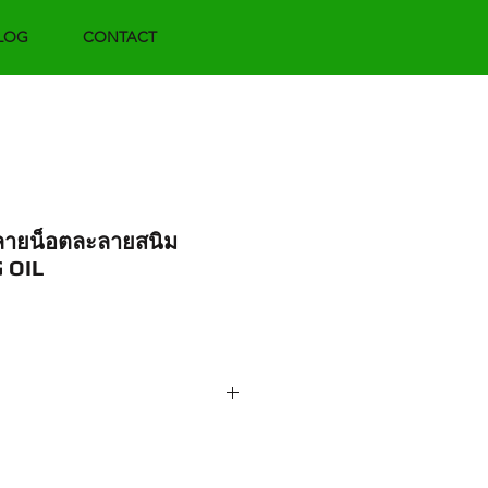
LOG
CONTACT
ลายน็อตละลายสนิม
 OIL
orce.net / adforcemkt@gmail.com
ร. 02-9613717-8 ต่อ 110 (ฝ่ายขาย)