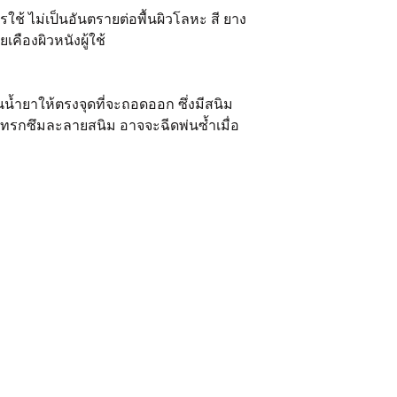
ช้ ไม่เป็นอันตรายต่อพื้นผิวโลหะ สี ยาง
คืองผิวหนังผู้ใช้
่นน้ำยาให้ตรงจุดที่จะถอดออก ซึ่งมีสนิม
ยาแทรกซึมละลายสนิม อาจจะฉีดพ่นซ้ำเมื่อ
Our
Navigator
Our Products
Home
Industrial Product
About Us
Coolant
Blog
Brake Fluid