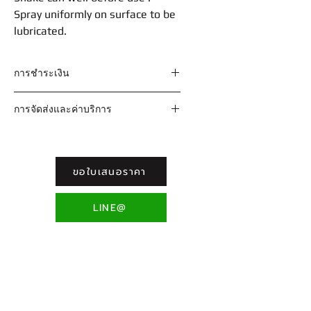
Spray uniformly on surface to be
lubricated.
การชำระเงิน
วิธีที่ 1 ชำระเงินผ่านธนาคาร
การจัดส่งและค่าบริการ
ชื่อบัญชี : บริษัท ฟอร์ซอินเตอร์
เนชั่นแนล จำกัด
จัดส่งทุกวันจันทร์ - เสาร์ รอบ 9.00 น.
ธนาคารกรุงเทพ เลขที่ บ/ช 058-8-
ค่าจัดส่ง 50 บาท ต่อรายการ
03119-5 สาขาโรบินสัน ศรีสมาน
เมื่อซื้อสินค้าครบ 500 บาทขึ้นไป ฟรีค่า
ขอใบเสนอราคา
หากชำระแล้วกรุณาแจ้งชำระพร้อมหลัก
จัดส่ง ทั่วประเทศ
ฐานผ่าน
Facebook Inbox :
LINE@
จัดส่งโดย Thai EMS, Kerry Expess,
https://m.me/chemforcebikecare/
DHL
Line : @chemforcebikecare
กรณีที่ลูกค้ามีความต้องการเลือกช่อง
--------------------------------------------
ทางการจัดส่งสามารถกรอกในข้อมูลเพิ่ม
วิธีที่ 2 บัตรเครดิต / paypal
เติม
กรณีที่ใช้บัตรเครดิตในการชำระเงิน
ขณะสั่งซื้อสินค้าได้เลยครับ
สามารถจ่ายผ่านเว็บ Paypal ได้ทันที
โดยไม่ต้องทำการสมัครบัญชี Paypal