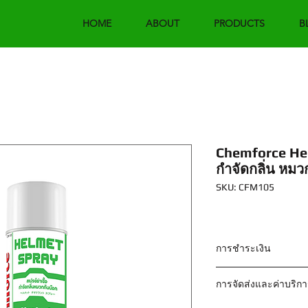
HOME
ABOUT
PRODUCTS
B
Chemforce Helm
กำจัดกลิ่น หมว
SKU: CFM105
การชำระเงิน
วิธีที่ 1 ชำระเงินผ่า
การจัดส่งและค่าบริก
ชื่อบัญชี : บริษัท ฟอร
ธนาคารกรุงเทพ เลขที