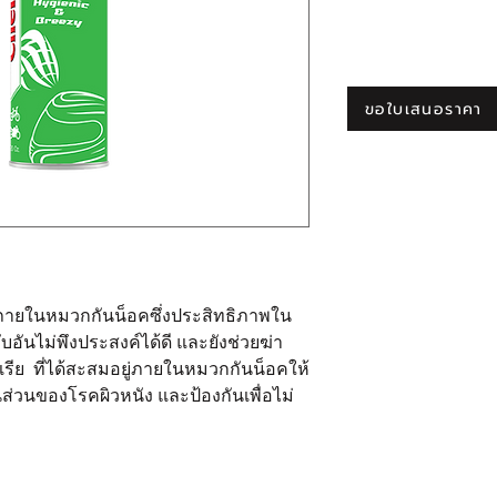
จัดส่งทุกวันจันทร์ - เ
ศรีสมาน
ค่าจัดส่ง 50 บาท ต่อ
หากชำระแล้วกรุณาแจ
เมื่อซื้อสินค้าครบ 500
Facebook Inbox : ht
จัดส่งโดย Thai EMS, 
Line : @chemforcebik
กรณีที่ลูกค้ามีความต
ขอใบเสนอราคา
--------------------------
กรอกในช่อง "คำขอพิเศ
วิธีที่ 2 บัตรเครดิต / p
กรณีที่ใช้บัตรเครดิต
Paypal ได้ทันที
โดยไม่ต้องทำการสมัค
กรณีที่ท่านใช้ Paypal
--------------------------
**หากไม่มีการชำระเงิ
ยกเลิก
ายในหมวกกันน็อคซึ่งประสิทธิภาพใน
อันไม่พึงประสงค์ได้ดี และยังช่วยฆ่า
ทีเรีย ที่ได้สะสมอยู่ภายในหมวกกันน็อคให้
ส่วนของโรคผิวหนัง และป้องกันเพื่อไม่