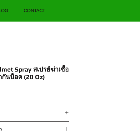
LOG
CONTACT
et Spray สเปรย์ฆ่าเชื้อ
กกันน็อค (20 Oz)
นธนาคาร
าร
์ซอินเตอร์เนชั่นแนล จำกัด
่ บ/ช 058-8-03119-5 สาขาโรบินสัน