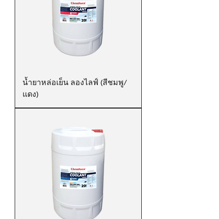
น้ำยาหล่อเย็น ลองไลฟ์ (สีชมพู/
แดง)