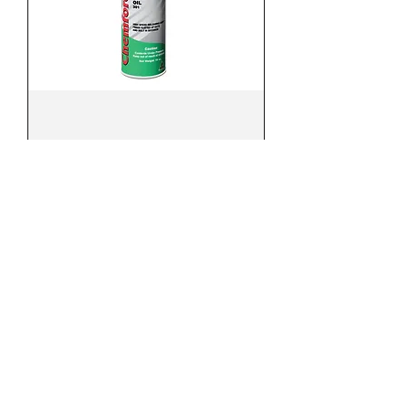
CF301 น้ำยาคลายน็อตละลาย
สนิม PENETRATING OIL