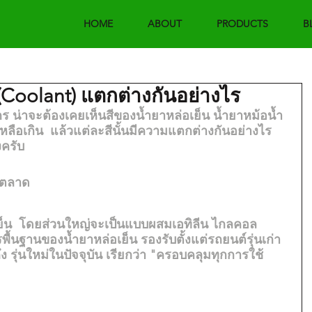
HOME
ABOUT
PRODUCTS
B
(Coolant) แตกต่างกันอย่างไร
จักร น่าจะต้องเคยเห็นสีของน้ำยาหล่อเย็น น้ำยาหม้อน้ำ 
หลือเกิน  แล้วแต่ละสีนั้นมีความแตกต่างกันอย่างไร  
งครับ
นตลาด
เย็น  โดยส่วนใหญ่จะเป็นแบบผสมเอทิลีน ไกลคอล 
รพื้นฐานของน้ำยาหล่อเย็น รองรับตั้งแต่รถยนต์รุ่นเก่า
ึง รุ่นใหม่ในปัจจุบัน เรียกว่า "ครอบคลุมทุกการใช้