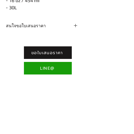
- 16 oz / 454 ml
- 30L
สนใจขอใบเสนอราคา
Email : sales@chemforce.net /
adforcemkt@gmail.com Line :
@chemforce โทร. 02-9613717-8 ต่อ
ขอใบเสนอราคา
110 (ฝ่ายขาย)
LINE@