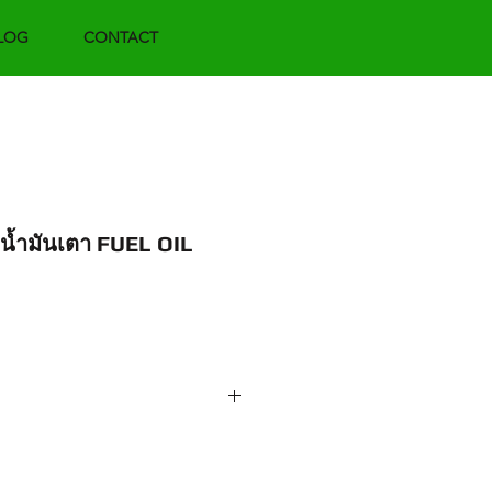
LOG
CONTACT
อน้ำมันเตา FUEL OIL
orce.net / adforcemkt@gmail.com
ร. 02-9613717-8 ต่อ 110 (ฝ่ายขาย)