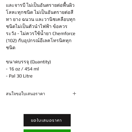
และจารบี ไม่เป็นอันตรายต่อพื้นผิว
โลหะทุกชนิด ไม่เป็นอันตรายต่อสี
ทา ยาง ฉนวน และวานิชเคลือบทุก
ชนิดไม่เป็นตัวนำไฟฟ้า ข้อควร
ระวัง - ไม่ควรใช้น้ำยา Chemforce
(102) กับอุปกรณ์อีเลคโทรนิคทุก
ชนิด
ขนาดบรรจุ (Quantity)
- 16 oz / 454 ml
- Pal 30 Litre
สนใจขอใบเสนอราคา
Email : sales@chemforce.net /
adforcemkt@gmail.com Line :
@chemforce โทร. 02-9613717-8 ต่อ
ขอใบเสนอราคา
110 (ฝ่ายขาย)