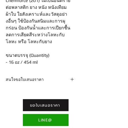
Chemforce (201) ไม่เป็นอันตราย
ต่อพลาสติก ยาง หนัง หนังเทียม
ผ้าใบ ใยสังเคราะห์และวัสดุอย่า
งอื่นๆ ใช้ป้องกันสนิมและการผุ
กร่อน ป้องกันน้ำและการเปียกชื้น
ลดการเสียดสีระหว่างโลหะกับ
โลหะ หรือ โลหะกับยาง
ขนาดบรรจุ (Quantity)
- 16 oz / 454 ml
สนใจขอใบเสนอราคา
Email : sales@chemforce.net /
adforcemkt@gmail.com Line :
@chemforce โทร. 02-9613717-8 ต่อ
ขอใบเสนอราคา
110 (ฝ่ายขาย)
LINE@